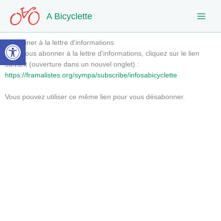
Aller
A Bicyclette
au
contenu
Ouvrir la barre d’outils
S'abonner à la lettre d'informations
Pour vous abonner à la lettre d'informations, cliquez sur le lien
suivant (ouverture dans un nouvel onglet) :
https://framalistes.org/sympa/subscribe/infosabicyclette
Vous pouvez utiliser ce même lien pour vous désabonner.