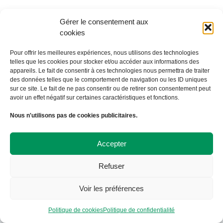
Gérer le consentement aux
cookies
Pour offrir les meilleures expériences, nous utilisons des technologies
telles que les cookies pour stocker et/ou accéder aux informations des
appareils. Le fait de consentir à ces technologies nous permettra de traiter
des données telles que le comportement de navigation ou les ID uniques
sur ce site. Le fait de ne pas consentir ou de retirer son consentement peut
avoir un effet négatif sur certaines caractéristiques et fonctions.
À Bicyclette
Nous n'utilisons pas de cookies publicitaires.
108 avenue Victor Hugo
19000 TULLE
09 72 57 35 57
Accepter
contact@abicyclette-tulle.fr
Refuser
Copyright 2023 Association À Bicyclette
Politique de confidentialité
Voir les préférences
Politique de cookies
Politique de cookies
Politique de confidentialité