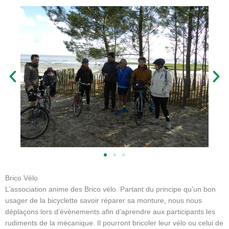
P
S
r
u
é
i
c
v
é
a
d
n
e
t
n
t
Brico Vélo
L’association anime des Brico vélo. Partant du principe qu’un bon
usager de la bicyclette savoir réparer sa monture, nous nous
déplaçons lors d’évènements afin d’aprendre aux participants les
rudiments de la mécanique. Il pourront bricoler leur vélo ou celui de