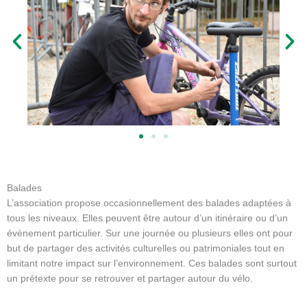
P
S
r
u
é
i
c
v
é
a
d
n
e
t
n
t
Balades
L’association propose occasionnellement des balades adaptées à
tous les niveaux. Elles peuvent être autour d’un itinéraire ou d’un
évènement particulier. Sur une journée ou plusieurs elles ont pour
but de partager des activités culturelles ou patrimoniales tout en
limitant notre impact sur l’environnement. Ces balades sont surtout
un prétexte pour se retrouver et partager autour du vélo.