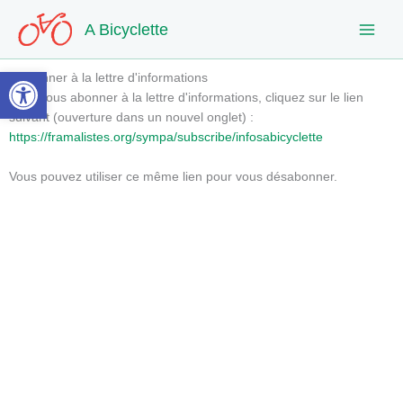
Aller
A Bicyclette
au
contenu
Ouvrir la barre d’outils
S'abonner à la lettre d'informations
Pour vous abonner à la lettre d'informations, cliquez sur le lien
suivant (ouverture dans un nouvel onglet) :
https://framalistes.org/sympa/subscribe/infosabicyclette
Vous pouvez utiliser ce même lien pour vous désabonner.