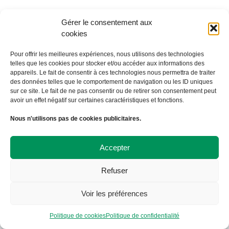
Gérer le consentement aux
cookies
Pour offrir les meilleures expériences, nous utilisons des technologies
telles que les cookies pour stocker et/ou accéder aux informations des
appareils. Le fait de consentir à ces technologies nous permettra de traiter
des données telles que le comportement de navigation ou les ID uniques
sur ce site. Le fait de ne pas consentir ou de retirer son consentement peut
avoir un effet négatif sur certaines caractéristiques et fonctions.
À Bicyclette
Nous n'utilisons pas de cookies publicitaires.
108 avenue Victor Hugo
19000 TULLE
09 72 57 35 57
Accepter
contact@abicyclette-tulle.fr
Refuser
Copyright 2023 Association À Bicyclette
Politique de confidentialité
Voir les préférences
Politique de cookies
Politique de cookies
Politique de confidentialité