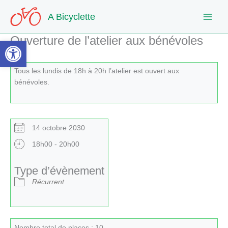
Aller
A Bicyclette
au
contenu
Ouverture de l’atelier aux bénévoles
Ouvrir la barre d’outils
Tous les lundis de 18h à 20h l’atelier est ouvert aux
bénévoles.
14 octobre 2030
18h00 - 20h00
Type d’évènement
Récurrent
Nombre total de places : 10