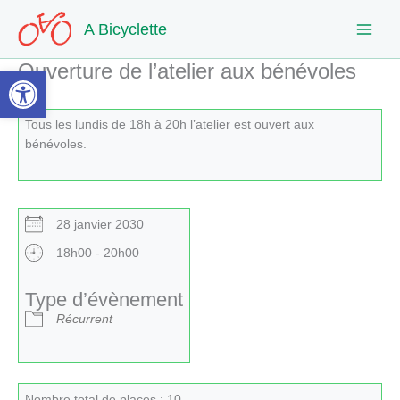
Aller
A Bicyclette
au
contenu
Ouverture de l’atelier aux bénévoles
Ouvrir la barre d’outils
Tous les lundis de 18h à 20h l’atelier est ouvert aux
bénévoles.
28 janvier 2030
18h00 - 20h00
Type d’évènement
Récurrent
Nombre total de places : 10