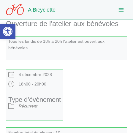
Aller
A Bicyclette
au
contenu
Ouverture de l’atelier aux bénévoles
Ouvrir la barre d’outils
Tous les lundis de 18h à 20h l’atelier est ouvert aux
bénévoles.
4 décembre 2028
18h00 - 20h00
Type d’évènement
Récurrent
Nombre total de places : 10