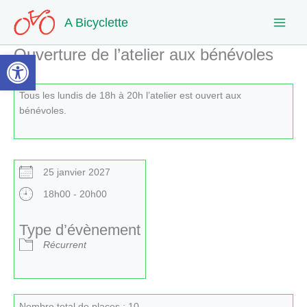
Aller
A Bicyclette
au
contenu
Ouverture de l’atelier aux bénévoles
Ouvrir la barre d’outils
Tous les lundis de 18h à 20h l’atelier est ouvert aux
bénévoles.
25 janvier 2027
18h00 - 20h00
Type d’évènement
Récurrent
Nombre total de places : 10