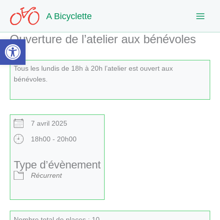
Aller
A Bicyclette
au
contenu
Ouverture de l’atelier aux bénévoles
Ouvrir la barre d’outils
Tous les lundis de 18h à 20h l’atelier est ouvert aux
bénévoles.
7 avril 2025
18h00 - 20h00
Type d’évènement
Récurrent
Nombre total de places : 10