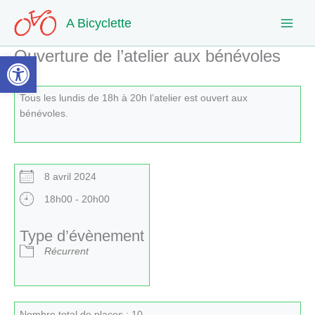
Aller
A Bicyclette
au
contenu
Ouverture de l’atelier aux bénévoles
Ouvrir la barre d’outils
Tous les lundis de 18h à 20h l’atelier est ouvert aux
bénévoles.
8 avril 2024
18h00 - 20h00
Type d’évènement
Récurrent
Nombre total de places : 10