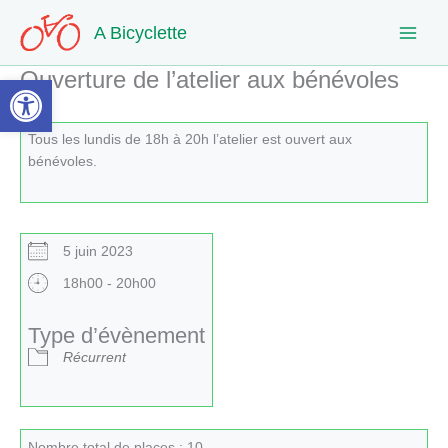
Aller
A Bicyclette
au
contenu
Ouverture de l’atelier aux bénévoles
Ouvrir la barre d’outils
Tous les lundis de 18h à 20h l’atelier est ouvert aux
bénévoles.
5 juin 2023
18h00 - 20h00
Type d’évènement
Récurrent
Nombre total de places : 10