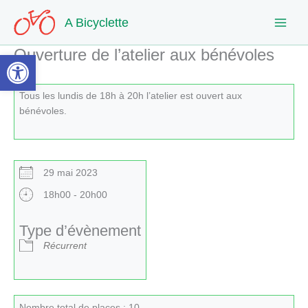
Aller
A Bicyclette
au
contenu
Ouverture de l’atelier aux bénévoles
Ouvrir la barre d’outils
Tous les lundis de 18h à 20h l’atelier est ouvert aux
bénévoles.
29 mai 2023
18h00 - 20h00
Type d’évènement
Récurrent
Nombre total de places : 10