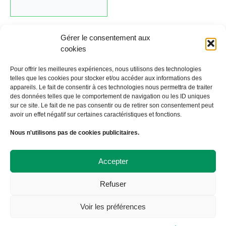
Gérer le consentement aux
cookies
Cliquez ici pour revenir au calendrier.
Pour offrir les meilleures expériences, nous utilisons des technologies
telles que les cookies pour stocker et/ou accéder aux informations des
appareils. Le fait de consentir à ces technologies nous permettra de traiter
←
Évènement précédent
Évènement suivant
→
des données telles que le comportement de navigation ou les ID uniques
sur ce site. Le fait de ne pas consentir ou de retirer son consentement peut
avoir un effet négatif sur certaines caractéristiques et fonctions.
À Bicyclette
Nous n'utilisons pas de cookies publicitaires.
108 avenue Victor Hugo
19000 TULLE
09 72 57 35 57
Accepter
contact@abicyclette-tulle.fr
Refuser
Copyright 2023 Association À Bicyclette
Politique de confidentialité
Voir les préférences
Politique de cookies