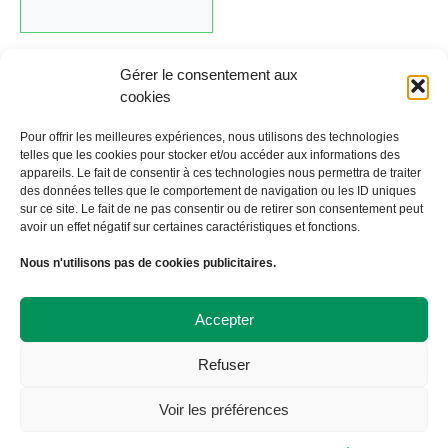
Gérer le consentement aux
cookies
Cliquez ici pour revenir au calendrier.
Pour offrir les meilleures expériences, nous utilisons des technologies
telles que les cookies pour stocker et/ou accéder aux informations des
appareils. Le fait de consentir à ces technologies nous permettra de traiter
←
Évènement précédent
Évènement suivant
→
des données telles que le comportement de navigation ou les ID uniques
sur ce site. Le fait de ne pas consentir ou de retirer son consentement peut
avoir un effet négatif sur certaines caractéristiques et fonctions.
À Bicyclette
Nous n'utilisons pas de cookies publicitaires.
108 avenue Victor Hugo
19000 TULLE
09 72 57 35 57
Accepter
contact@abicyclette-tulle.fr
Refuser
Copyright 2023 Association À Bicyclette
Politique de confidentialité
Voir les préférences
Politique de cookies