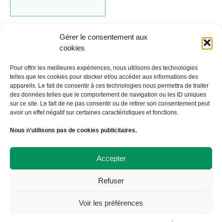
Gérer le consentement aux
cookies
Cliquez ici pour revenir au calendrier.
Pour offrir les meilleures expériences, nous utilisons des technologies
telles que les cookies pour stocker et/ou accéder aux informations des
appareils. Le fait de consentir à ces technologies nous permettra de traiter
←
Évènement précédent
Évènement suivant
→
des données telles que le comportement de navigation ou les ID uniques
sur ce site. Le fait de ne pas consentir ou de retirer son consentement peut
avoir un effet négatif sur certaines caractéristiques et fonctions.
À Bicyclette
Nous n'utilisons pas de cookies publicitaires.
108 avenue Victor Hugo
19000 TULLE
09 72 57 35 57
Accepter
contact@abicyclette-tulle.fr
Refuser
Copyright 2023 Association À Bicyclette
Politique de confidentialité
Voir les préférences
Politique de cookies