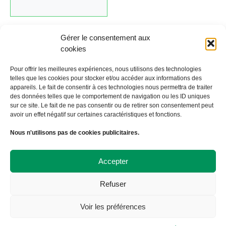
Gérer le consentement aux
cookies
Cliquez ici pour revenir au calendrier.
Pour offrir les meilleures expériences, nous utilisons des technologies
telles que les cookies pour stocker et/ou accéder aux informations des
appareils. Le fait de consentir à ces technologies nous permettra de traiter
←
Évènement précédent
Évènement suivant
→
des données telles que le comportement de navigation ou les ID uniques
sur ce site. Le fait de ne pas consentir ou de retirer son consentement peut
avoir un effet négatif sur certaines caractéristiques et fonctions.
À Bicyclette
Nous n'utilisons pas de cookies publicitaires.
108 avenue Victor Hugo
19000 TULLE
09 72 57 35 57
Accepter
contact@abicyclette-tulle.fr
Refuser
Copyright 2023 Association À Bicyclette
Politique de confidentialité
Voir les préférences
Politique de cookies