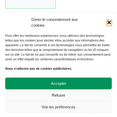
Gérer le consentement aux
cookies
Cliquez ici pour revenir au calendrier.
Pour offrir les meilleures expériences, nous utilisons des technologies
telles que les cookies pour stocker et/ou accéder aux informations des
appareils. Le fait de consentir à ces technologies nous permettra de traiter
←
Évènement précédent
Évènement suivant
→
des données telles que le comportement de navigation ou les ID uniques
sur ce site. Le fait de ne pas consentir ou de retirer son consentement peut
avoir un effet négatif sur certaines caractéristiques et fonctions.
À Bicyclette
Nous n'utilisons pas de cookies publicitaires.
108 avenue Victor Hugo
19000 TULLE
09 72 57 35 57
Accepter
contact@abicyclette-tulle.fr
Refuser
Copyright 2023 Association À Bicyclette
Politique de confidentialité
Voir les préférences
Politique de cookies