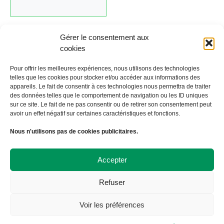
Gérer le consentement aux
cookies
Cliquez ici pour revenir au calendrier.
Pour offrir les meilleures expériences, nous utilisons des technologies
telles que les cookies pour stocker et/ou accéder aux informations des
appareils. Le fait de consentir à ces technologies nous permettra de traiter
←
Évènement précédent
Évènement suivant
→
des données telles que le comportement de navigation ou les ID uniques
sur ce site. Le fait de ne pas consentir ou de retirer son consentement peut
avoir un effet négatif sur certaines caractéristiques et fonctions.
À Bicyclette
Nous n'utilisons pas de cookies publicitaires.
108 avenue Victor Hugo
19000 TULLE
09 72 57 35 57
Accepter
contact@abicyclette-tulle.fr
Refuser
Copyright 2023 Association À Bicyclette
Politique de confidentialité
Voir les préférences
Politique de cookies