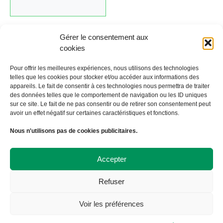
Gérer le consentement aux
cookies
Cliquez ici pour revenir au calendrier.
Pour offrir les meilleures expériences, nous utilisons des technologies
telles que les cookies pour stocker et/ou accéder aux informations des
appareils. Le fait de consentir à ces technologies nous permettra de traiter
←
Évènement précédent
Évènement suivant
→
des données telles que le comportement de navigation ou les ID uniques
sur ce site. Le fait de ne pas consentir ou de retirer son consentement peut
avoir un effet négatif sur certaines caractéristiques et fonctions.
À Bicyclette
Nous n'utilisons pas de cookies publicitaires.
108 avenue Victor Hugo
19000 TULLE
09 72 57 35 57
Accepter
contact@abicyclette-tulle.fr
Refuser
Copyright 2023 Association À Bicyclette
Politique de confidentialité
Voir les préférences
Politique de cookies