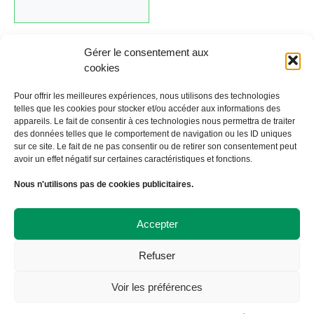
Gérer le consentement aux
cookies
Cliquez ici pour revenir au calendrier.
Pour offrir les meilleures expériences, nous utilisons des technologies
telles que les cookies pour stocker et/ou accéder aux informations des
appareils. Le fait de consentir à ces technologies nous permettra de traiter
←
Évènement précédent
Évènement suivant
→
des données telles que le comportement de navigation ou les ID uniques
sur ce site. Le fait de ne pas consentir ou de retirer son consentement peut
avoir un effet négatif sur certaines caractéristiques et fonctions.
À Bicyclette
Nous n'utilisons pas de cookies publicitaires.
108 avenue Victor Hugo
19000 TULLE
09 72 57 35 57
Accepter
contact@abicyclette-tulle.fr
Refuser
Copyright 2023 Association À Bicyclette
Politique de confidentialité
Voir les préférences
Politique de cookies