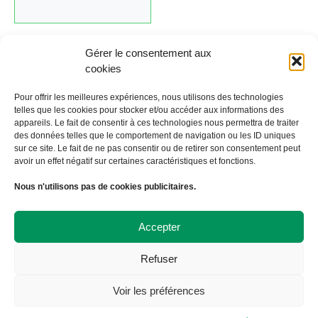
Gérer le consentement aux
cookies
Cliquez ici pour revenir au calendrier.
Pour offrir les meilleures expériences, nous utilisons des technologies
telles que les cookies pour stocker et/ou accéder aux informations des
appareils. Le fait de consentir à ces technologies nous permettra de traiter
←
Évènement précédent
Évènement suivant
→
des données telles que le comportement de navigation ou les ID uniques
sur ce site. Le fait de ne pas consentir ou de retirer son consentement peut
avoir un effet négatif sur certaines caractéristiques et fonctions.
À Bicyclette
Nous n'utilisons pas de cookies publicitaires.
108 avenue Victor Hugo
19000 TULLE
09 72 57 35 57
Accepter
contact@abicyclette-tulle.fr
Refuser
Copyright 2023 Association À Bicyclette
Politique de confidentialité
Voir les préférences
Politique de cookies