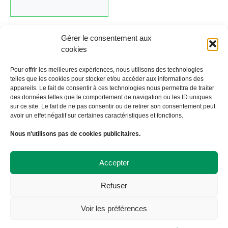
Gérer le consentement aux
cookies
Cliquez ici pour revenir au calendrier.
Pour offrir les meilleures expériences, nous utilisons des technologies
telles que les cookies pour stocker et/ou accéder aux informations des
appareils. Le fait de consentir à ces technologies nous permettra de traiter
←
Évènement précédent
Évènement suivant
→
des données telles que le comportement de navigation ou les ID uniques
sur ce site. Le fait de ne pas consentir ou de retirer son consentement peut
avoir un effet négatif sur certaines caractéristiques et fonctions.
À Bicyclette
Nous n'utilisons pas de cookies publicitaires.
108 avenue Victor Hugo
19000 TULLE
09 72 57 35 57
Accepter
contact@abicyclette-tulle.fr
Refuser
Copyright 2023 Association À Bicyclette
Politique de confidentialité
Voir les préférences
Politique de cookies