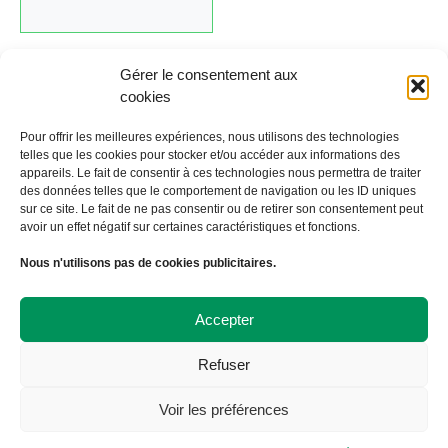
Gérer le consentement aux
cookies
Cliquez ici pour revenir au calendrier.
Pour offrir les meilleures expériences, nous utilisons des technologies
telles que les cookies pour stocker et/ou accéder aux informations des
appareils. Le fait de consentir à ces technologies nous permettra de traiter
←
Évènement précédent
Évènement suivant
→
des données telles que le comportement de navigation ou les ID uniques
sur ce site. Le fait de ne pas consentir ou de retirer son consentement peut
avoir un effet négatif sur certaines caractéristiques et fonctions.
À Bicyclette
Nous n'utilisons pas de cookies publicitaires.
108 avenue Victor Hugo
19000 TULLE
09 72 57 35 57
Accepter
contact@abicyclette-tulle.fr
Refuser
Copyright 2023 Association À Bicyclette
Politique de confidentialité
Voir les préférences
Politique de cookies