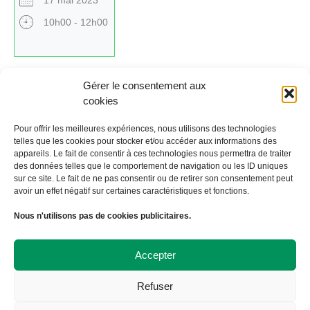
17 mai 2023
10h00 - 12h00
Gérer le consentement aux
cookies
Cliquez ici pour revenir au calendrier.
Pour offrir les meilleures expériences, nous utilisons des technologies
telles que les cookies pour stocker et/ou accéder aux informations des
appareils. Le fait de consentir à ces technologies nous permettra de traiter
←
Évènement précédent
Évènement suivant
→
des données telles que le comportement de navigation ou les ID uniques
sur ce site. Le fait de ne pas consentir ou de retirer son consentement peut
avoir un effet négatif sur certaines caractéristiques et fonctions.
À Bicyclette
Nous n'utilisons pas de cookies publicitaires.
108 avenue Victor Hugo
19000 TULLE
09 72 57 35 57
Accepter
contact@abicyclette-tulle.fr
Refuser
Copyright 2023 Association À Bicyclette
Politique de confidentialité