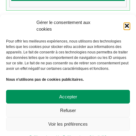
Gérer le consentement aux
cookies
Cliquez ici pour revenir au calendrier.
Pour offrir les meilleures expériences, nous utilisons des technologies
telles que les cookies pour stocker et/ou accéder aux informations des
appareils. Le fait de consentir à ces technologies nous permettra de traiter
←
Évènement précédent
Évènement suivant
→
des données telles que le comportement de navigation ou les ID uniques
sur ce site. Le fait de ne pas consentir ou de retirer son consentement peut
avoir un effet négatif sur certaines caractéristiques et fonctions.
À Bicyclette
Nous n'utilisons pas de cookies publicitaires.
108 avenue Victor Hugo
19000 TULLE
09 72 57 35 57
Accepter
contact@abicyclette-tulle.fr
Refuser
Copyright 2023 Association À Bicyclette
Politique de confidentialité
Voir les préférences
Politique de cookies