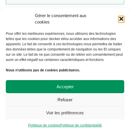
Gérer le consentement aux
cookies
Cliquez ici pour revenir au calendrier.
Pour offrir les meilleures expériences, nous utilisons des technologies
telles que les cookies pour stocker et/ou accéder aux informations des
appareils. Le fait de consentir à ces technologies nous permettra de traiter
←
Évènement précédent
Évènement suivant
→
des données telles que le comportement de navigation ou les ID uniques
sur ce site. Le fait de ne pas consentir ou de retirer son consentement peut
avoir un effet négatif sur certaines caractéristiques et fonctions.
À Bicyclette
Nous n'utilisons pas de cookies publicitaires.
108 avenue Victor Hugo
19000 TULLE
09 72 57 35 57
Accepter
contact@abicyclette-tulle.fr
Refuser
Copyright 2023 Association À Bicyclette
Politique de confidentialité
Voir les préférences
Politique de cookies
Politique de cookies
Politique de confidentialité