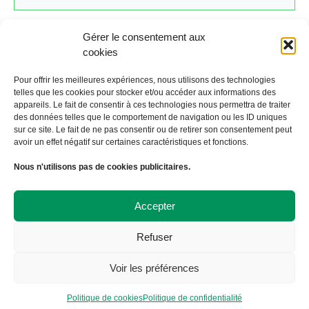
Gérer le consentement aux
cookies
Cliquez ici pour revenir au calendrier.
Pour offrir les meilleures expériences, nous utilisons des technologies
telles que les cookies pour stocker et/ou accéder aux informations des
appareils. Le fait de consentir à ces technologies nous permettra de traiter
←
Évènement précédent
Évènement suivant
→
des données telles que le comportement de navigation ou les ID uniques
sur ce site. Le fait de ne pas consentir ou de retirer son consentement peut
avoir un effet négatif sur certaines caractéristiques et fonctions.
À Bicyclette
Nous n'utilisons pas de cookies publicitaires.
108 avenue Victor Hugo
19000 TULLE
09 72 57 35 57
Accepter
contact@abicyclette-tulle.fr
Refuser
Copyright 2023 Association À Bicyclette
Politique de confidentialité
Voir les préférences
Politique de cookies
Politique de cookies
Politique de confidentialité