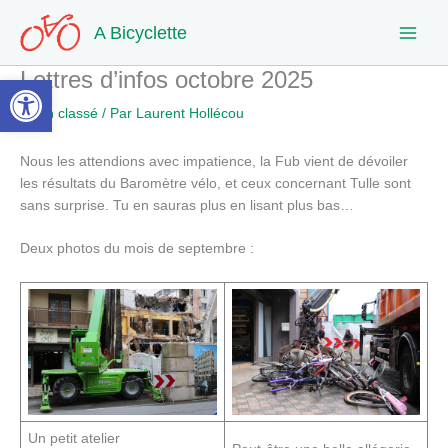
Aller
A Bicyclette
au
contenu
Lettres d’infos octobre 2025
Ouvrir la barre d’outils
/
Non classé
/ Par
Laurent Hollécou
Nous les attendions avec impatience, la Fub vient de dévoiler
les résultats du Baromètre vélo, et ceux concernant Tulle sont
sans surprise. Tu en sauras plus en lisant plus bas…
Deux photos du mois de septembre :
Un petit atelier