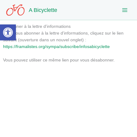
Aller
A Bicyclette
au
contenu
Ouvrir la barre d’outils
S'abonner à la lettre d'informations
Pour vous abonner à la lettre d'informations, cliquez sur le lien
suivant (ouverture dans un nouvel onglet) :
https://framalistes.org/sympa/subscribe/infosabicyclette
Vous pouvez utiliser ce même lien pour vous désabonner.