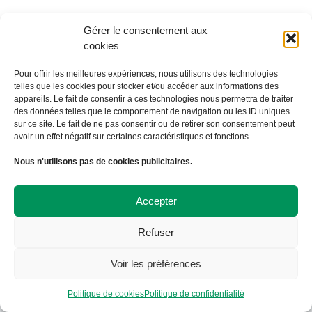
Gérer le consentement aux
cookies
Pour offrir les meilleures expériences, nous utilisons des technologies
telles que les cookies pour stocker et/ou accéder aux informations des
appareils. Le fait de consentir à ces technologies nous permettra de traiter
des données telles que le comportement de navigation ou les ID uniques
sur ce site. Le fait de ne pas consentir ou de retirer son consentement peut
avoir un effet négatif sur certaines caractéristiques et fonctions.
À Bicyclette
Nous n'utilisons pas de cookies publicitaires.
108 avenue Victor Hugo
19000 TULLE
09 72 57 35 57
Accepter
contact@abicyclette-tulle.fr
Refuser
Copyright 2023 Association À Bicyclette
Politique de confidentialité
Voir les préférences
Politique de cookies
Politique de cookies
Politique de confidentialité